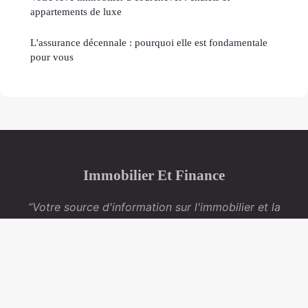
appartements de luxe
L'assurance décennale : pourquoi elle est fondamentale
pour vous
Immobilier Et Finance
“Votre source d'information sur l'immobilier et la
finance”
Mentions légales
Contact
© 2026 Immobilier Et Finance. Tous droits réservés.