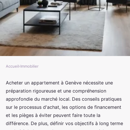
Accueil
›
Immobilier
IMMOBILIER
Achat appartement à genève :
Acheter un appartement à Genève nécessite une
préparation rigoureuse et une compréhension
conseils pour réussir votre projet
approfondie du marché local. Des conseils pratiques
sur le processus d'achat, les options de financement
admin
•
18 décembre 2024
•
3 min de lecture
et les pièges à éviter peuvent faire toute la
différence. De plus, définir vos objectifs à long terme