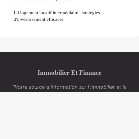
Lli logement locatif intermédiaire : stratégies
d'investissement efficaces
Immobilier Et Finance
“Votre source d'information sur l'immobilier et la
finance”
Mentions légales
Contact
© 2026 Immobilier Et Finance. Tous droits réservés.