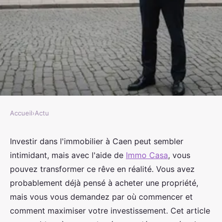
Accueil
›
Actu
ACTU
Réussissez votre investissement à
Investir dans l'immobilier à Caen peut sembler
intimidant, mais avec l'aide de
Immo Casa
, vous
caen avec l'aide d'immo casa
pouvez transformer ce rêve en réalité. Vous avez
probablement déjà pensé à acheter une propriété,
admin
•
27 décembre 2024
•
7 min de lecture
mais vous vous demandez par où commencer et
comment maximiser votre investissement. Cet article