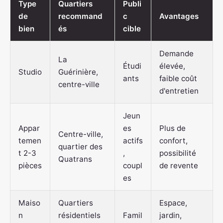
Type
Quartiers
Publi
de
recommand
c
Avantages
bien
és
cible
Demande
La
Étudi
élevée,
Studio
Guérinière,
ants
faible coût
centre-ville
d'entretien
Jeun
Appar
es
Plus de
Centre-ville,
temen
actifs
confort,
quartier des
t 2-3
,
possibilité
Quatrans
pièces
coupl
de revente
es
Maiso
Quartiers
Espace,
n
résidentiels
Famil
jardin,